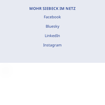
MOHR SIEBECK IM NETZ
Facebook
Bluesky
LinkedIn
Instagram
C
o
o
k
i