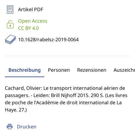
Artikel PDF
Open Access
CC BY 4.0
10.1628/rabelsz-2019-0064
Beschreibung
Personen
Rezensionen
Auszeic
Cachard, Olivier: Le transport international aérien de
passagers. - Leiden: Brill Nijhoff 2015. 290 S. (Les livres
de poche de l'Académie de droit international de La
Haye. 27.)
print
Drucken