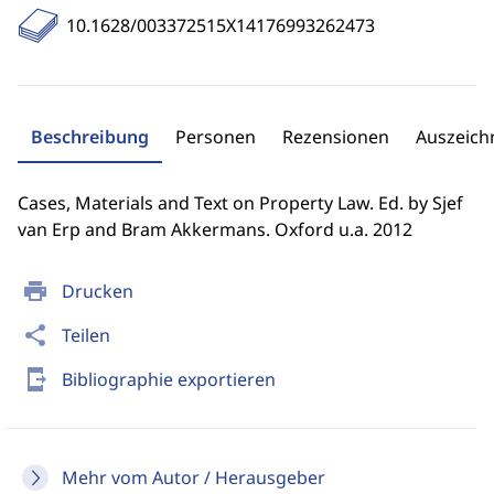
10.1628/003372515X14176993262473
Beschreibung
Personen
Rezensionen
Auszeic
Cases, Materials and Text on Property Law. Ed. by Sjef
van Erp and Bram Akkermans. Oxford u.a. 2012
print
Drucken
share
Teilen
send_to_mobile
Bibliographie exportieren
Mehr vom Autor / Herausgeber