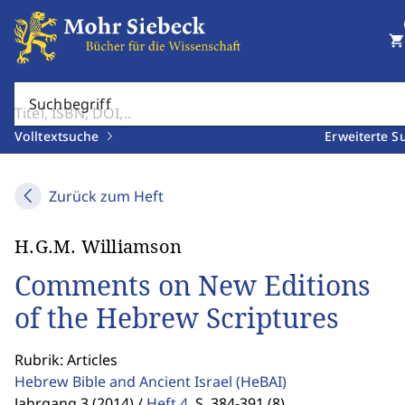
shopping_cart
Suchbegriff
Volltextsuche
Erweiterte S
Zurück zum Heft
H.G.M. Williamson
Comments on New Editions
of the Hebrew Scriptures
Rubrik: Articles
Hebrew Bible and Ancient Israel
(HeBAI)
Jahrgang 3 (2014) /
Heft 4
,
S. 384-391 (8)