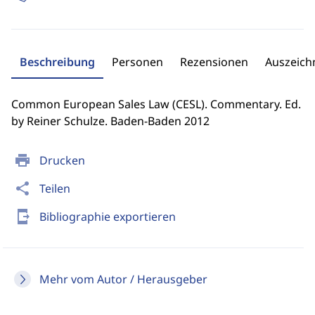
Beschreibung
Personen
Rezensionen
Auszeic
Common European Sales Law (CESL). Commentary. Ed.
by Reiner Schulze. Baden-Baden 2012
print
Drucken
share
Teilen
send_to_mobile
Bibliographie exportieren
Mehr vom Autor / Herausgeber