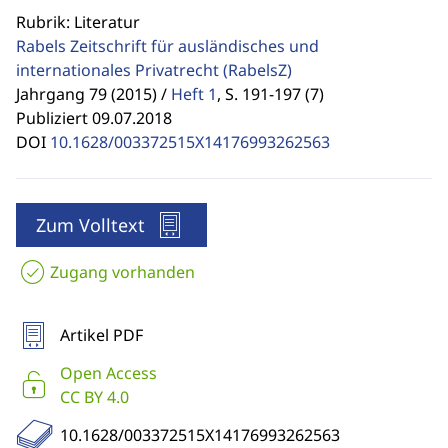
Rubrik: Literatur
Rabels Zeitschrift für ausländisches und
internationales Privatrecht
(RabelsZ)
Jahrgang 79 (2015) /
Heft 1
,
S. 191-197 (7)
Publiziert 09.07.2018
DOI
10.1628/003372515X14176993262563
Zum Volltext
Zugang vorhanden
Artikel PDF
Open Access
CC BY 4.0
10.1628/003372515X14176993262563