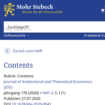
shopping_cart
Suchbegriff
Volltextsuche
Erweiterte S
Zurück zum Heft
Contents
Rubrik: Contents
Journal of Institutional and Theoretical Economics
(JITE)
Jahrgang 176 (2020) /
Heft 3
,
S. I (1)
Publiziert 27.07.2020
DOI
10.1628/jite-2020-0041