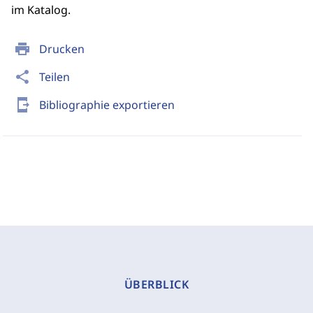
im Katalog.
print
Drucken
share
Teilen
send_to_mobile
Bibliographie exportieren
ÜBERBLICK