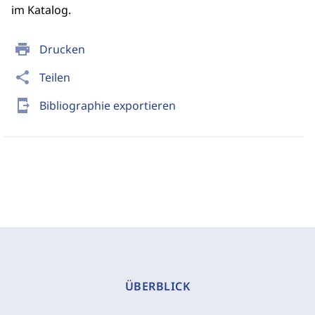
im Katalog.
print
Drucken
share
Teilen
send_to_mobile
Bibliographie exportieren
ÜBERBLICK