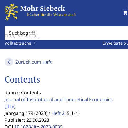
shopping_cart
Suchbegriff
Volltextsuche
Erweiterte S
Zurück zum Heft
Contents
Rubrik: Contents
Journal of Institutional and Theoretical Economics
(JITE)
Jahrgang 179 (2023) /
Heft 2
,
S. I (1)
Publiziert 23.06.2023
DOI
10.1628/jite-2023-0035