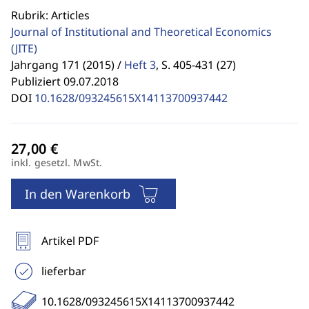
Rubrik: Articles
Journal of Institutional and Theoretical Economics
(JITE)
Jahrgang 171 (2015) /
Heft 3
,
S. 405-431 (27)
Publiziert 09.07.2018
DOI
10.1628/093245615X14113700937442
inkl. gesetzl. MwSt.
In den Warenkorb
Artikel PDF
lieferbar
10.1628/093245615X14113700937442