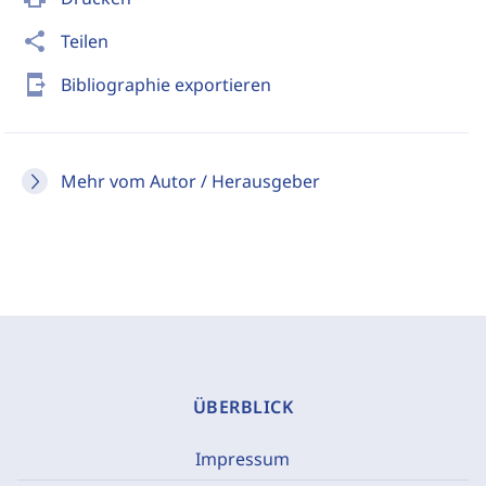
share
Teilen
send_to_mobile
Bibliographie exportieren
Mehr vom Autor / Herausgeber
ÜBERBLICK
Impressum