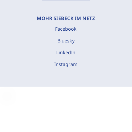
MOHR SIEBECK IM NETZ
Facebook
Bluesky
LinkedIn
Instagram
C
o
o
k