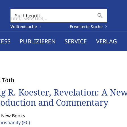
search
Suchbegriff
Volltextsuche
Erweiterte Suche
CESS
PUBLIZIEREN
SERVICE
VERLAG
 Tóth
ig R. Koester, Revelation: A Ne
roduction and Commentary
: New Books
hristianity
(EC)