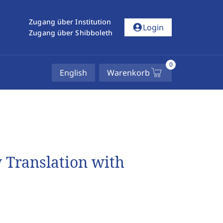
Zugang über Institution
account_circle
Login
Zugang über Shibboleth
0
English
Warenkorb
w Translation with