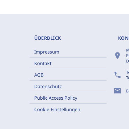
ÜBERBLICK
KON
M
Impressum
location_on
P
D
Kontakt
T
phone
AGB
T
Datenschutz
mail
E
Public Access Policy
Cookie-Einstellungen