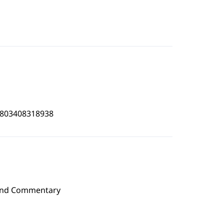
4803408318938
n and Commentary