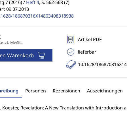
g 7 (2016) /
Heft 4
,
S. 562-568 (7)
ert 09.07.2018
.1628/186870316X14803408318938
Artikel PDF
setzl. MwSt.
lieferbar
den Warenkorb
10.1628/186870316X1
hreibung
Personen
Rezensionen
Auszeichnungen
R. Koester, Revelation: A New Translation with Introductio