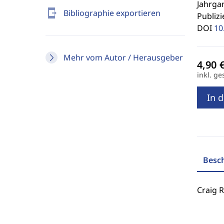
Jahrgan
send_to_mobile
Bibliographie exportieren
Publizi
DOI
10
Mehr vom Autor / Herausgeber
inkl. ge
In 
Besc
Craig 