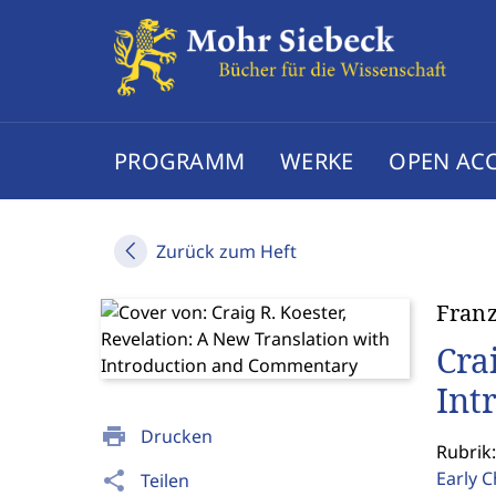
PROGRAMM
WERKE
OPEN AC
Zurück zum Heft
Franz
Cra
Int
print
Drucken
Rubrik
Early C
share
Teilen