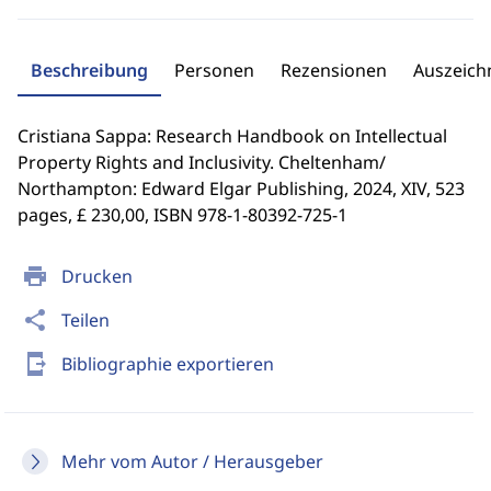
Beschreibung
Personen
Rezensionen
Auszeic
Cristiana Sappa: Research Handbook on Intellectual
Property Rights and Inclusivity. Cheltenham/
Northampton: Edward Elgar Publishing, 2024, XIV, 523
pages, £ 230,00, ISBN 978-1-80392-725-1
print
Drucken
share
Teilen
send_to_mobile
Bibliographie exportieren
Mehr vom Autor / Herausgeber