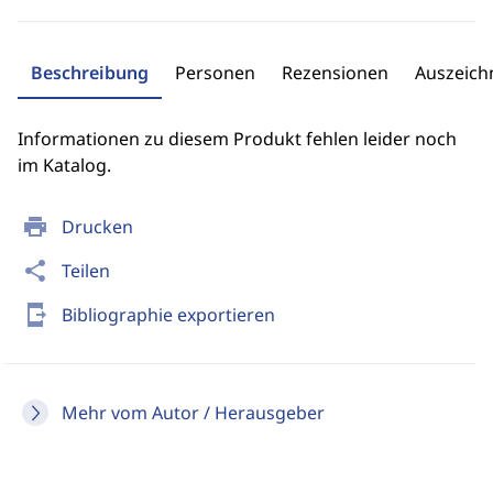
Beschreibung
Personen
Rezensionen
Auszeic
Informationen zu diesem Produkt fehlen leider noch
im Katalog.
print
Drucken
share
Teilen
send_to_mobile
Bibliographie exportieren
Mehr vom Autor / Herausgeber