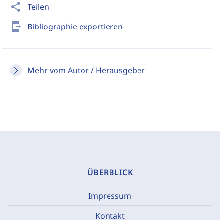
share
Teilen
send_to_mobile
Bibliographie exportieren
Mehr vom Autor / Herausgeber
ÜBERBLICK
Impressum
Kontakt