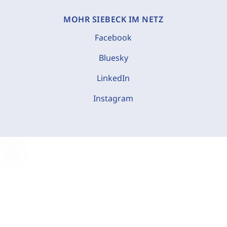
MOHR SIEBECK IM NETZ
Facebook
Bluesky
LinkedIn
Instagram
C
o
o
k