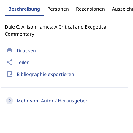
Beschreibung
Personen
Rezensionen
Auszeic
Dale C. Allison, James: A Critical and Exegetical
Commentary
print
Drucken
share
Teilen
send_to_mobile
Bibliographie exportieren
Mehr vom Autor / Herausgeber