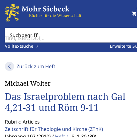
shopping_cart
Suchbegriff
Volltextsuche
Erweiterte S
Zurück zum Heft
Michael Wolter
Das Israelproblem nach Gal
4,21-31 und Röm 9-11
Rubrik: Articles
Zeitschrift für Theologie und Kirche
(ZThK)
Jahrgang 107 (2010) /
Heft 1
,
S. 1-30 (30)