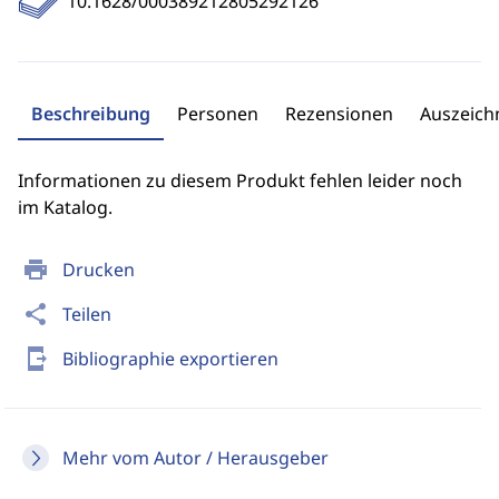
10.1628/000389212805292126
Beschreibung
Personen
Rezensionen
Auszeic
Informationen zu diesem Produkt fehlen leider noch
im Katalog.
print
Drucken
share
Teilen
send_to_mobile
Bibliographie exportieren
Mehr vom Autor / Herausgeber