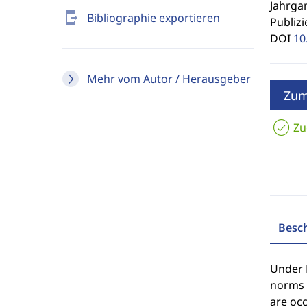
Jahrgan
send_to_mobile
Bibliographie exportieren
Publizi
DOI
10
Mehr vom Autor / Herausgeber
Zum
Zu
Besc
Under F
norms a
are occ