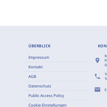
ÜBERBLICK
KON
M
Impressum
location_on
P
D
Kontakt
T
phone
AGB
T
Datenschutz
mail
E
Public Access Policy
Cookie-Einstellungen