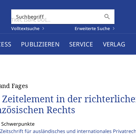
search
Suchbegriff
Volltextsuche
Erweiterte Suche
CESS
PUBLIZIEREN
SERVICE
VERLAG
and Fages
 Zeitelement in der richterlich
nzösischen Rechts
: Schwerpunkte
Zeitschrift für ausländisches und internationales Privatrec