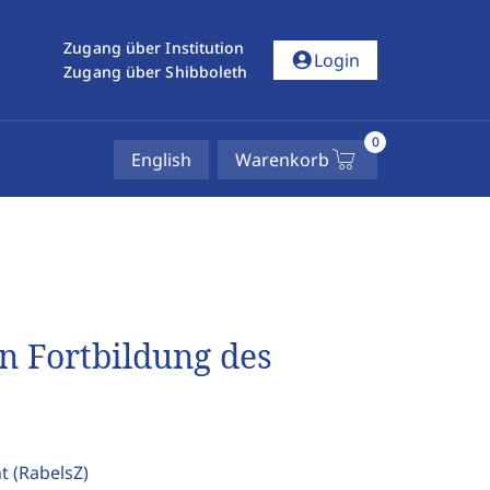
Zugang über Institution
account_circle
Login
Zugang über Shibboleth
0
English
Warenkorb
en Fortbildung des
ht
(RabelsZ)