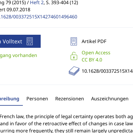
g 79 (2015) /
Heft 2
,
S. 393-404 (12)
ert 09.07.2018
.1628/003372515X14274601496460
 Volltext
Artikel PDF
Open Access
gang vorhanden
CC BY 4.0
10.1628/003372515X1
hreibung
Personen
Rezensionen
Auszeichnungen
rench law, the principle of legal certainty operates both aga
nd in favor of the retroactive effect of changes in case la
urring more frequently, they still remain largely unpredicta