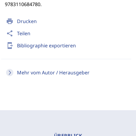
9783110684780.
print
Drucken
share
Teilen
send_to_mobile
Bibliographie exportieren
Mehr vom Autor / Herausgeber
ÜBERBLICK