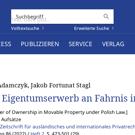
search
Suchbegriff
Volltextsuche
Erweiterte Suche
CESS
PUBLIZIEREN
SERVICE
VERLAG
Adamczyk, Jakob Fortunat Stagl
 Eigentumserwerb an Fahrnis i
er of Ownership in Movable Property under Polish Law.
]
 Aufsätze
Zeitschrift für ausländisches und internationales Privatrec
g 86 (2022) /
Heft 2
,
S. 473-501 (29)