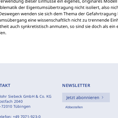
erwendung dieser Einflüsse ein eigenes, originäres Modell
blematik der Eigentumsübertragung nicht isoliert, also nic
. Deswegen wenden sie sich dem Thema der Gefahrtragung b
msübergang eine wissenschaftlich nicht zu trennende Einhe
eit auch synkretistisch anmuten, so sind sie doch als ein 
fen.
TAKT
NEWSLETTER
ohr Siebeck GmbH & Co. KG
Jetzt abonnieren
ostfach 2040
-72010 Tübingen
Abbestellen
elefon:
+49 7071-923-0