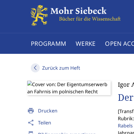
PROGRAMM
WERKE
OPEN AC
Zurück zum Heft
Igor 
Der
print
Drucken
[
Transf
Rubrik:
share
Teilen
Rabels 
Jahrgan