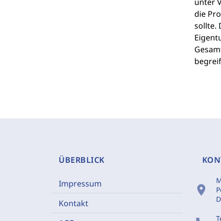
unter V
die Pro
sollte
Eigentu
Gesamth
begrei
ÜBERBLICK
KON
M
Impressum
location_on
P
D
Kontakt
T