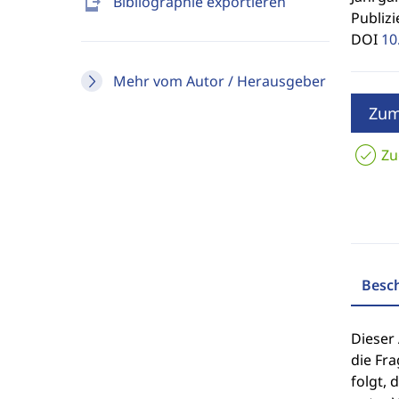
send_to_mobile
Bibliographie exportieren
Publizi
DOI
10
Mehr vom Autor / Herausgeber
Zum
Zu
Besc
Dieser
die Fr
folgt, 