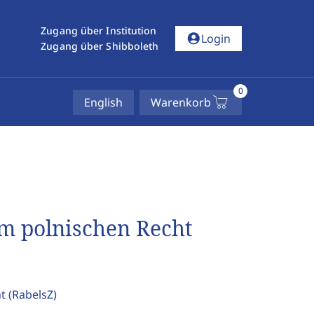
Zugang über Institution
account_circle
Login
Zugang über Shibboleth
0
English
Warenkorb
m polnischen Recht
ht
(RabelsZ)