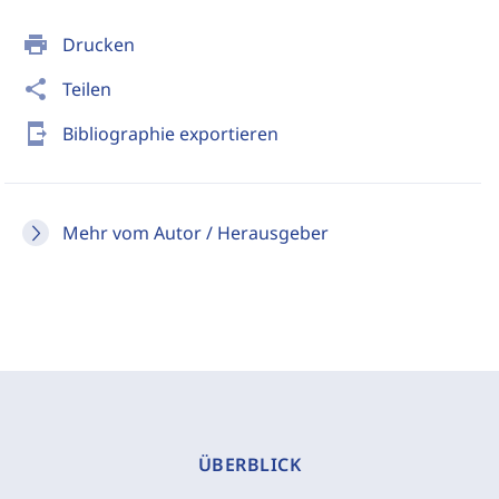
print
Drucken
share
Teilen
send_to_mobile
Bibliographie exportieren
Mehr vom Autor / Herausgeber
ÜBERBLICK