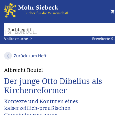
shopping_cart
Suchbegriff
Volltextsuche
Erweiterte S
Zurück zum Heft
Albrecht Beutel
Der junge Otto Dibelius als
Kirchenreformer
Kontexte und Konturen eines
kaiserzeitlich-preußischen
Gemeindeprogramms