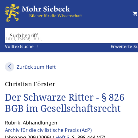
shopping_cart
Suchbegriff
Volltextsuche
Erweiterte S
Zurück zum Heft
Christian Förster
Der Schwarze Ritter - § 826
BGB im Gesellschaftsrecht
Rubrik: Abhandlungen
Archiv für die civilistische Praxis
(AcP)
Jahrgang 209 (2009) /
Heft 3
,
S. 398-444 (47)