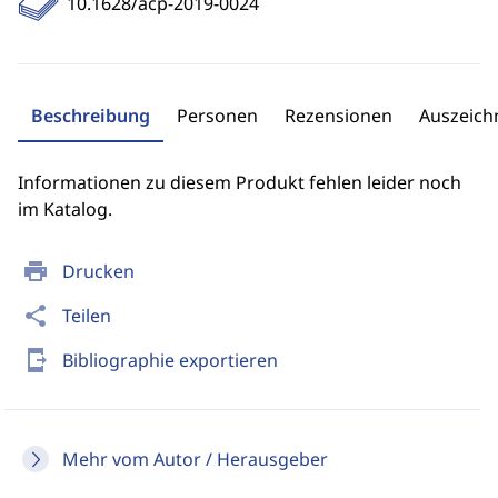
10.1628/acp-2019-0024
Beschreibung
Personen
Rezensionen
Auszeic
Informationen zu diesem Produkt fehlen leider noch
im Katalog.
print
Drucken
share
Teilen
send_to_mobile
Bibliographie exportieren
Mehr vom Autor / Herausgeber