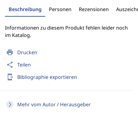
Beschreibung
Personen
Rezensionen
Auszeic
Informationen zu diesem Produkt fehlen leider noch
im Katalog.
print
Drucken
share
Teilen
send_to_mobile
Bibliographie exportieren
Mehr vom Autor / Herausgeber