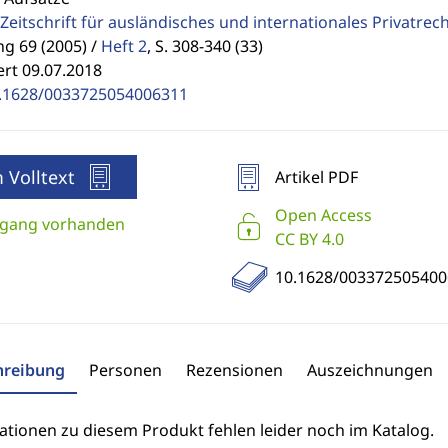
Zeitschrift für ausländisches und internationales Privatrec
g 69 (2005) /
Heft 2
,
S. 308-340 (33)
ert 09.07.2018
.1628/0033725054006311
 Volltext
Artikel PDF
Open Access
gang vorhanden
CC BY 4.0
10.1628/003372505400
hreibung
Personen
Rezensionen
Auszeichnungen
ationen zu diesem Produkt fehlen leider noch im Katalog.