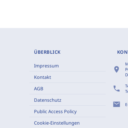
ÜBERBLICK
KON
M
Impressum
location_on
P
D
Kontakt
T
phone
AGB
T
Datenschutz
mail
E
Public Access Policy
Cookie-Einstellungen