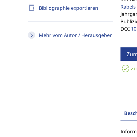
Rabels 
send_to_mobile
Bibliographie exportieren
Jahrgan
Publizi
DOI
10
Mehr vom Autor / Herausgeber
Zum
Zu
Besc
Inform