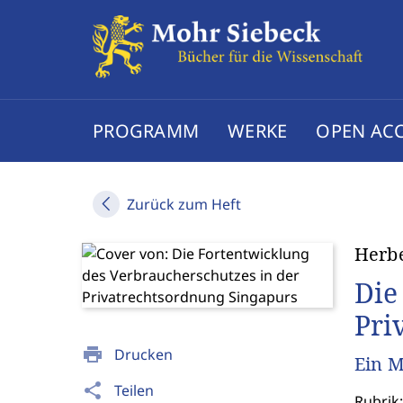
PROGRAMM
WERKE
OPEN AC
Zurück zum Heft
Herb
Die
Pri
print
Drucken
Ein M
share
Teilen
Rubrik: