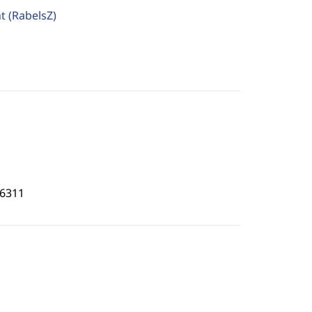
ht
(RabelsZ)
6311