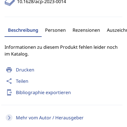
10.1628/acp-2023-0014
Beschreibung
Personen
Rezensionen
Auszeic
Informationen zu diesem Produkt fehlen leider noch
im Katalog.
print
Drucken
share
Teilen
send_to_mobile
Bibliographie exportieren
Mehr vom Autor / Herausgeber