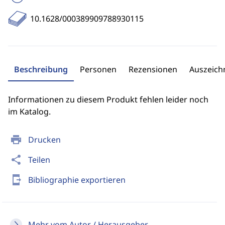
10.1628/000389909788930115
Beschreibung
Personen
Rezensionen
Auszeic
Informationen zu diesem Produkt fehlen leider noch
im Katalog.
print
Drucken
share
Teilen
send_to_mobile
Bibliographie exportieren
Mehr vom Autor / Herausgeber