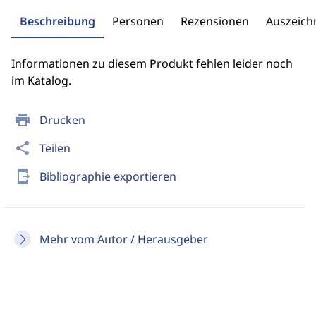
Beschreibung
Personen
Rezensionen
Auszeic
Informationen zu diesem Produkt fehlen leider noch
im Katalog.
print
Drucken
share
Teilen
send_to_mobile
Bibliographie exportieren
Mehr vom Autor / Herausgeber