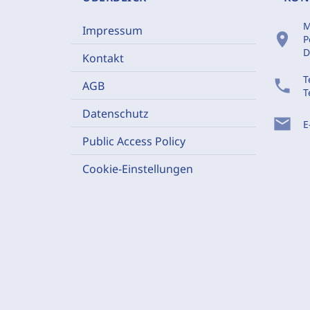
M
Impressum
location_on
P
D
Kontakt
T
phone
AGB
T
Datenschutz
mail
E
Public Access Policy
Cookie-Einstellungen