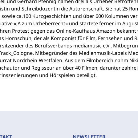
ll und Gerhard Pfennig namen drei als Urheber Betroffene te
listin und Schreibdozentin die Autorenschaft. Sie hat 25 R
r, sowie ca.100 Kurzgeschichten und über 600 Kolumnen ver
tiative »JA zum Urheberrecht« und startete ferner im August 
ihren Protest gegen das Online-Kaufhaus Amazon bekannt 
s Hornschuh, der als Komponist für Film, Fernsehen und Ra
rsitzender des Berufsverbands mediamusic e.V., Mitbegrü
rack_Cologne, Mitbegründer des Medienmusik-Labels Media
urrat Nordrhein-Westfalen. Aus dem Filmbereich nahm Niki S
chautor und Regisseur an über 40 Filmen, darunter zahlrei
rinszenierungen und Hörspielen beteiligt.
TAKT
NEWSLETTER