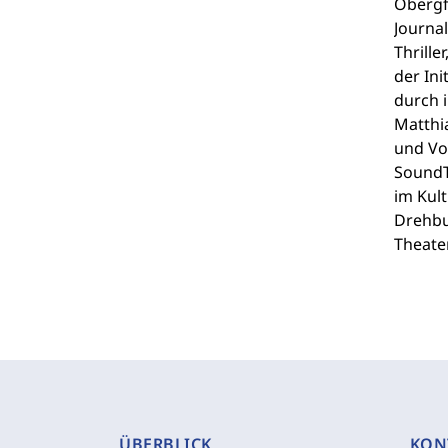
Obergfe
Journa
Thrille
der Ini
durch 
Matthia
und Vo
SoundT
im Kult
Drehbu
Theate
ÜBERBLICK
KON