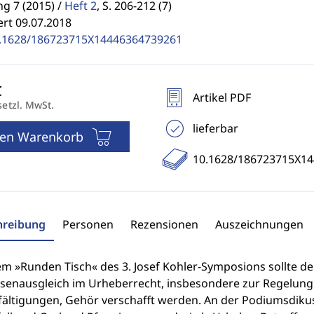
g 7 (2015) /
Heft 2
,
S. 206-212 (7)
ert 09.07.2018
.1628/186723715X14446364739261
Artikel PDF
setzl. MwSt.
lieferbar
den Warenkorb
10.1628/186723715X1
hreibung
Personen
Rezensionen
Auszeichnungen
em »Runden Tisch« des 3. Josef Kohler-Symposions sollte d
ssenausgleich im Urheberrecht, insbesondere zur Regelun
lfältigungen, Gehör verschafft werden. An der Podiumsdiku