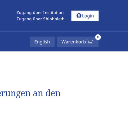
Zugang über Institution
account_circle
Login
Zugang über Shibboleth
0
English
Warenkorb
erungen an den