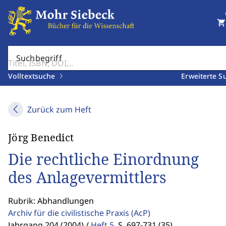
shopping_cart
Suchbegriff
Volltextsuche
Erweiterte S
Zurück zum Heft
Jörg Benedict
Die rechtliche Einordnung
des Anlagevermittlers
Rubrik: Abhandlungen
Archiv für die civilistische Praxis
(AcP)
Jahrgang 204 (2004) /
Heft 5
,
S. 697-731 (35)