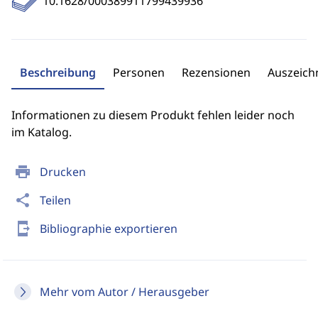
10.1628/000389911799439936
Beschreibung
Personen
Rezensionen
Auszeic
Informationen zu diesem Produkt fehlen leider noch
im Katalog.
print
Drucken
share
Teilen
send_to_mobile
Bibliographie exportieren
Mehr vom Autor / Herausgeber