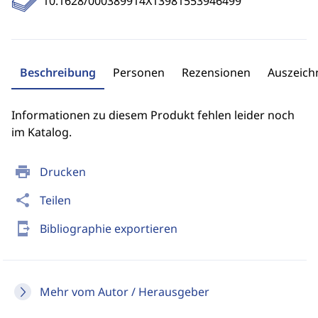
10.1628/000389914X13981553946499
Beschreibung
Personen
Rezensionen
Auszeic
Informationen zu diesem Produkt fehlen leider noch
im Katalog.
print
Drucken
share
Teilen
send_to_mobile
Bibliographie exportieren
Mehr vom Autor / Herausgeber