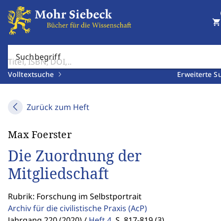
shopping_cart
Suchbegriff
Volltextsuche
Erweiterte S
Zurück zum Heft
Max Foerster
Die Zuordnung der
Mitgliedschaft
Rubrik: Forschung im Selbstportrait
Archiv für die civilistische Praxis
(AcP)
Jahrgang 220 (2020) /
Heft 4
,
S. 817-819 (3)