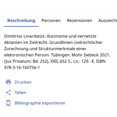
Beschreibung
Personen
Rezensionen
Auszeic
Dimitrios Linardatos: Autonome und vernetzte
Aktanten im Zivilrecht. Grundlinien zivilrechtlicher
Zurechnung und Strukturmerkmale einer
elektronischen Person. Tübingen: Mohr Siebeck 2021.
(Jus Privatum; Bd. 252), XXII, 652 S.; Ln.: 129.- €. ISBN
978-3-16-160756-1
print
Drucken
share
Teilen
send_to_mobile
Bibliographie exportieren