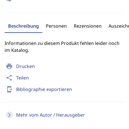
Beschreibung
Personen
Rezensionen
Auszeic
Informationen zu diesem Produkt fehlen leider noch
im Katalog.
print
Drucken
share
Teilen
send_to_mobile
Bibliographie exportieren
Mehr vom Autor / Herausgeber