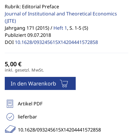
Rubrik: Editorial Preface
Journal of Institutional and Theoretical Economics
(JITE)
Jahrgang 171 (2015) /
Heft 1
,
S. 1-5 (5)
Publiziert 09.07.2018
DOI
10.1628/093245615X14204441572858
inkl. gesetzl. MwSt.
In den Warenkorb
Artikel PDF
lieferbar
10.1628/093245615X14204441572858