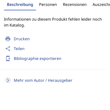
Beschreibung
Personen
Rezensionen
Auszeic
Informationen zu diesem Produkt fehlen leider noch
im Katalog.
print
Drucken
share
Teilen
send_to_mobile
Bibliographie exportieren
Mehr vom Autor / Herausgeber