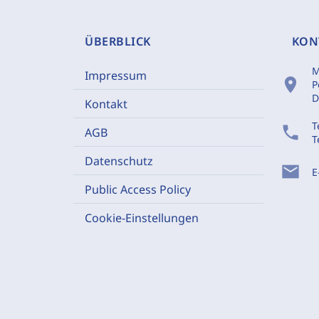
ÜBERBLICK
KON
M
Impressum
location_on
P
D
Kontakt
T
phone
AGB
T
Datenschutz
mail
E
Public Access Policy
Cookie-Einstellungen