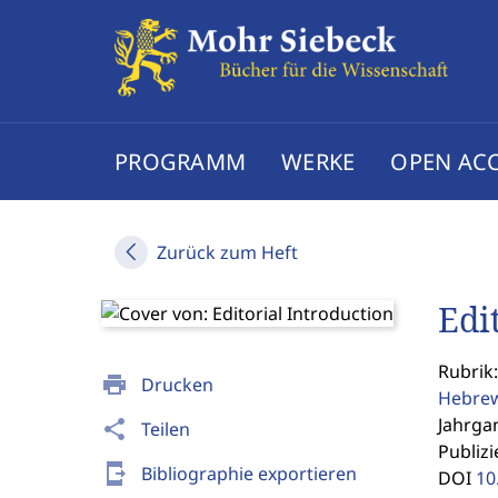
PROGRAMM
WERKE
OPEN AC
Zurück zum Heft
Edi
Rubrik:
print
Drucken
Hebrew
Jahrgan
share
Teilen
Publizi
send_to_mobile
Bibliographie exportieren
DOI
10