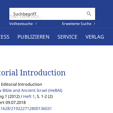
search
Suchbegriff
Volltextsuche
Erweiterte Suche
CESS
PUBLIZIEREN
SERVICE
VERLAG
torial Introduction
 Editorial Introduction
 Bible and Ancient Israel
(HeBAI)
g 1 (2012) /
Heft 1
,
S. 1-2 (2)
ert 09.07.2018
.1628/219222712800136031