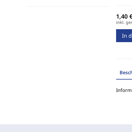
inkl. ge
In 
Besc
Inform