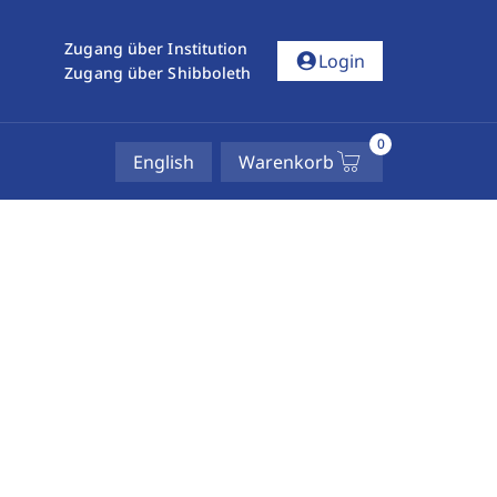
Zugang über Institution
account_circle
Login
Zugang über Shibboleth
0
English
Warenkorb