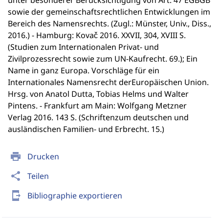
unter besonderer Berücksichtigung von Art. 47 EGBGB
sowie der gemeinschaftsrechtlichen Entwicklungen im
Bereich des Namensrechts. (Zugl.: Münster, Univ., Diss.,
2016.) - Hamburg: Kovač 2016. XXVII, 304, XVIII S.
(Studien zum Internationalen Privat- und
Zivilprozessrecht sowie zum UN-Kaufrecht. 69.); Ein
Name in ganz Europa. Vorschläge für ein
Internationales Namensrecht derEuropäischen Union.
Hrsg. von Anatol Dutta, Tobias Helms und Walter
Pintens. - Frankfurt am Main: Wolfgang Metzner
Verlag 2016. 143 S. (Schriftenzum deutschen und
ausländischen Familien- und Erbrecht. 15.)
print
Drucken
share
Teilen
send_to_mobile
Bibliographie exportieren