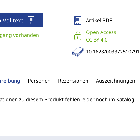
 Volltext
Artikel PDF
Open Access
gang vorhanden
CC BY 4.0
10.1628/00337251079
hreibung
Personen
Rezensionen
Auszeichnungen
ationen zu diesem Produkt fehlen leider noch im Katalog.