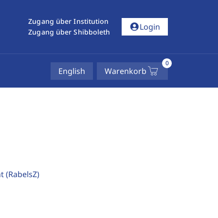
Zugang über Institution
account_circle
Login
Zugang über Shibboleth
0
English
Warenkorb
ht
(RabelsZ)