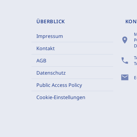
ÜBERBLICK
KON
M
Impressum
location_on
P
D
Kontakt
T
phone
AGB
T
Datenschutz
mail
E
Public Access Policy
Cookie-Einstellungen