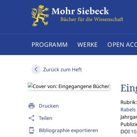
PROGRAMM
WERKE
OPEN AC
Zurück zum Heft
Ein
Rubrik:
print
Drucken
Rabels 
Jahrgan
share
Teilen
Publizi
send_to_mobile
Bibliographie exportieren
DOI
10