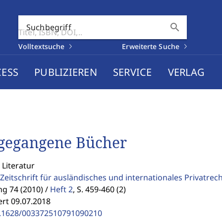
search
Suchbegriff
Volltextsuche
Erweiterte Suche
CESS
PUBLIZIEREN
SERVICE
VERLAG
gegangene Bücher
 Literatur
Zeitschrift für ausländisches und internationales Privatrec
g 74 (2010) /
Heft 2
,
S. 459-460 (2)
ert 09.07.2018
.1628/003372510791090210