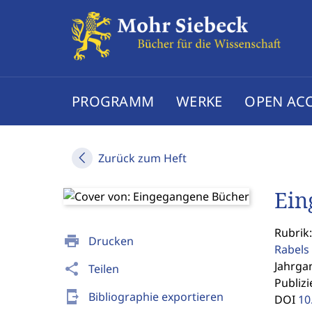
PROGRAMM
WERKE
OPEN AC
Zurück zum Heft
Ein
Rubrik
print
Drucken
Rabels 
Jahrgan
share
Teilen
Publizi
send_to_mobile
Bibliographie exportieren
DOI
10