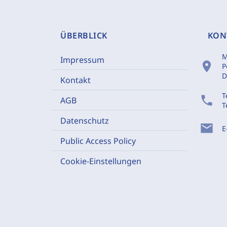
ÜBERBLICK
KON
M
Impressum
location_on
P
D
Kontakt
T
phone
AGB
T
Datenschutz
mail
E
Public Access Policy
Cookie-Einstellungen