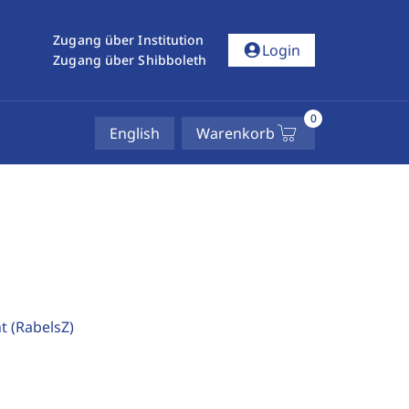
Zugang über Institution
account_circle
Login
Zugang über Shibboleth
0
English
Warenkorb
ht
(RabelsZ)