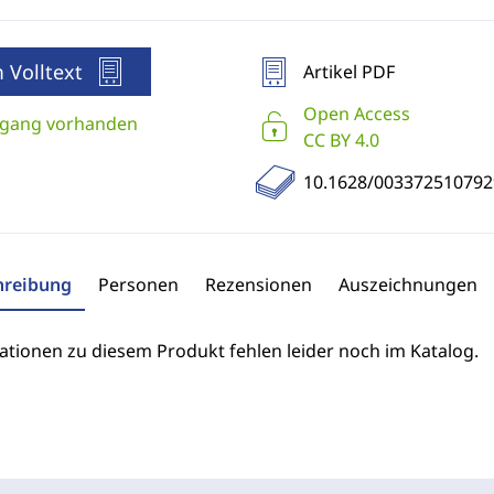
 Volltext
Artikel PDF
Open Access
gang vorhanden
CC BY 4.0
10.1628/00337251079
hreibung
Personen
Rezensionen
Auszeichnungen
ationen zu diesem Produkt fehlen leider noch im Katalog.