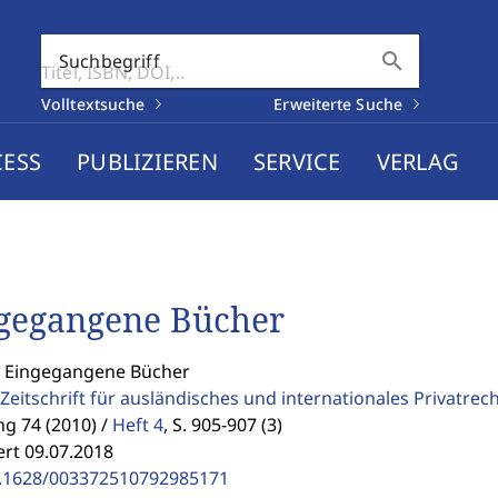
search
Suchbegriff
Volltextsuche
Erweiterte Suche
CESS
PUBLIZIEREN
SERVICE
VERLAG
gegangene Bücher
: Eingegangene Bücher
Zeitschrift für ausländisches und internationales Privatrec
g 74 (2010) /
Heft 4
,
S. 905-907 (3)
ert 09.07.2018
.1628/003372510792985171