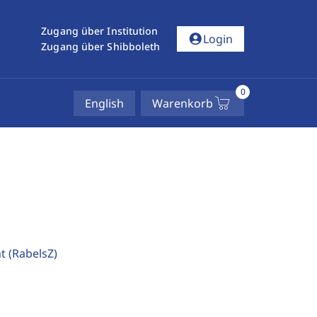
Zugang über Institution
account_circle
Login
Zugang über Shibboleth
0
English
Warenkorb
ht
(RabelsZ)