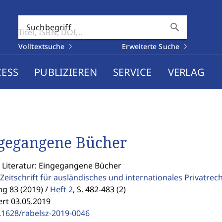
search
Suchbegriff
Volltextsuche
Erweiterte Suche
CESS
PUBLIZIEREN
SERVICE
VERLAG
gegangene Bücher
: Literatur: Eingegangene Bücher
Zeitschrift für ausländisches und internationales Privatrec
g 83 (2019) /
Heft 2
,
S. 482-483 (2)
ert 03.05.2019
.1628/rabelsz-2019-0046