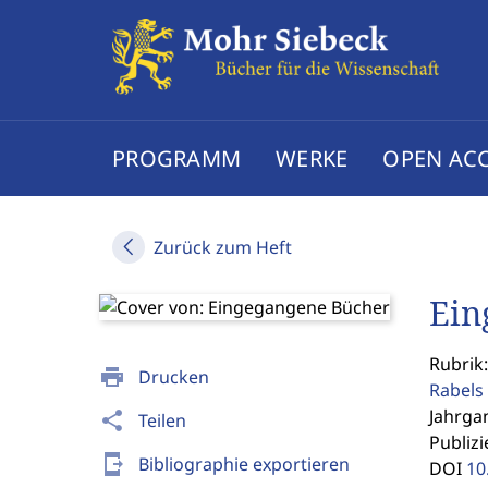
PROGRAMM
WERKE
OPEN AC
Zurück zum Heft
Ein
Rubrik
print
Drucken
Rabels 
Jahrgan
share
Teilen
Publizi
send_to_mobile
Bibliographie exportieren
DOI
10