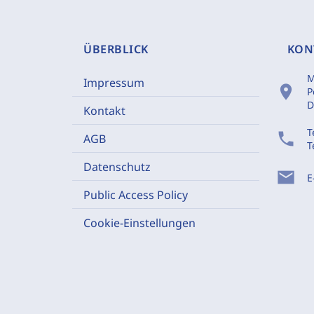
ÜBERBLICK
KON
M
Impressum
location_on
P
D
Kontakt
T
phone
AGB
T
Datenschutz
mail
E
Public Access Policy
Cookie-Einstellungen