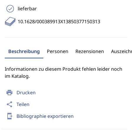
lieferbar
10.1628/000389913X13850377150313
Beschreibung
Personen
Rezensionen
Auszeic
Informationen zu diesem Produkt fehlen leider noch
im Katalog.
print
Drucken
share
Teilen
send_to_mobile
Bibliographie exportieren