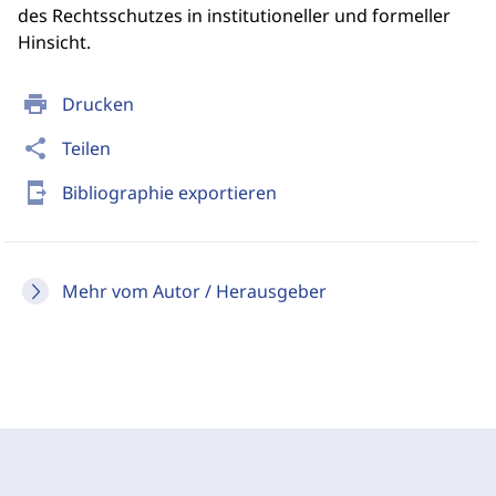
des Rechtsschutzes in institutioneller und formeller
Hinsicht.
print
Drucken
share
Teilen
send_to_mobile
Bibliographie exportieren
Mehr vom Autor / Herausgeber