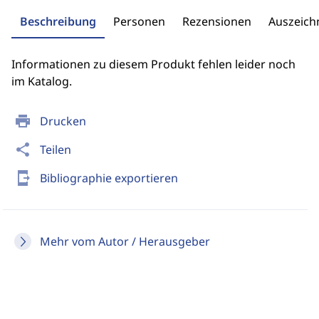
Beschreibung
Personen
Rezensionen
Auszeic
Informationen zu diesem Produkt fehlen leider noch
im Katalog.
print
Drucken
share
Teilen
send_to_mobile
Bibliographie exportieren
Mehr vom Autor / Herausgeber