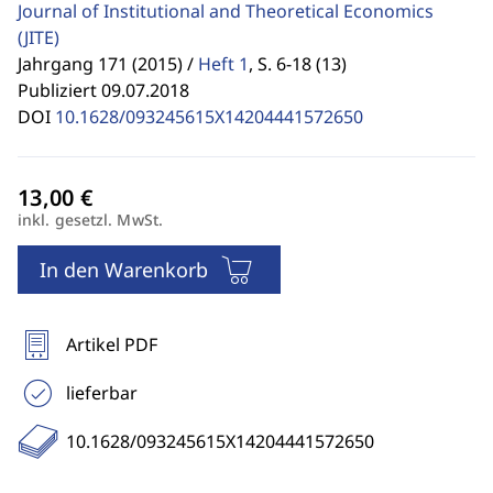
Journal of Institutional and Theoretical Economics
(JITE)
Jahrgang 171 (2015) /
Heft 1
,
S. 6-18 (13)
Publiziert 09.07.2018
DOI
10.1628/093245615X14204441572650
inkl. gesetzl. MwSt.
In den Warenkorb
Artikel PDF
lieferbar
10.1628/093245615X14204441572650