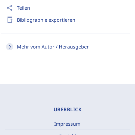
share
Teilen
send_to_mobile
Bibliographie exportieren
Mehr vom Autor / Herausgeber
ÜBERBLICK
Impressum