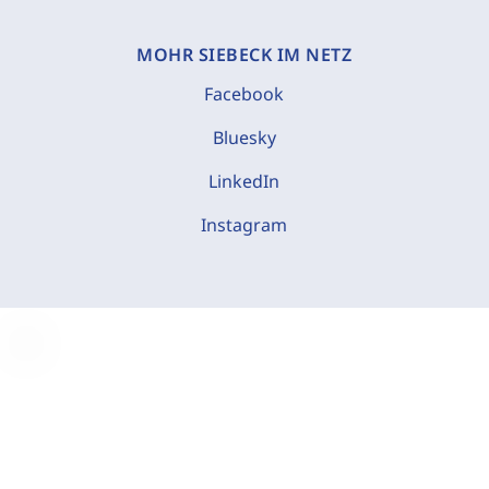
MOHR SIEBECK IM NETZ
Facebook
Bluesky
LinkedIn
Instagram
C
o
o
k