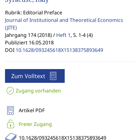
Rubrik: Editorial Preface
Journal of Institutional and Theoretical Economics
(JITE)
Jahrgang 174 (2018) /
Heft 1
,
S. 1-4 (4)
Publiziert 16.05.2018
DOI
10.1628/093245618X15138375893649
Zum Volltext
Zugang vorhanden
Artikel PDF
Freier Zugang
10.1628/093245618X15138375893649