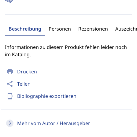
Beschreibung
Personen
Rezensionen
Auszeic
Informationen zu diesem Produkt fehlen leider noch
im Katalog.
print
Drucken
share
Teilen
send_to_mobile
Bibliographie exportieren
Mehr vom Autor / Herausgeber