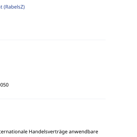
ht
(RabelsZ)
0050
nternationale Handelsverträge anwendbare