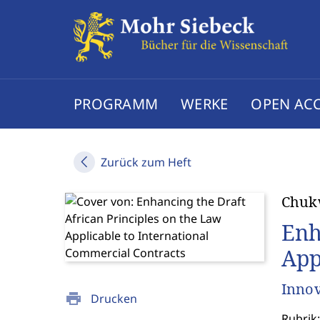
PROGRAMM
WERKE
OPEN AC
Zurück zum Heft
Chuk
Enh
App
Innov
print
Drucken
Rubrik: