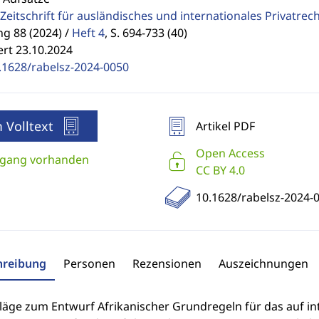
Zeitschrift für ausländisches und internationales Privatrec
g 88 (2024) /
Heft 4
,
S. 694-733 (40)
ert 23.10.2024
.1628/rabelsz-2024-0050
 Volltext
Artikel PDF
Open Access
gang vorhanden
CC BY 4.0
10.1628/rabelsz-2024-
hreibung
Personen
Rezensionen
Auszeichnungen
läge zum Entwurf Afrikanischer Grundregeln für das auf i