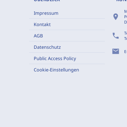
M
Impressum
location_on
P
D
Kontakt
T
phone
AGB
T
Datenschutz
mail
E
Public Access Policy
Cookie-Einstellungen