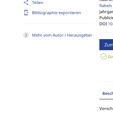
share
Teilen
Rabels 
Jahrgan
send_to_mobile
Bibliographie exportieren
Publizi
DOI
10
Mehr vom Autor / Herausgeber
Zum
Zu
Besc
Vorsch