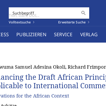
search
Suchbegriff
Volltextsuche
Erweiterte Suche
CESS
PUBLIZIEREN
SERVICE
VERLAG
wuma Samuel Adesina Okoli, Richard Frimpo
ancing the Draft African Princi
licable to International Commer
ations for the African Context
 Aufsätze