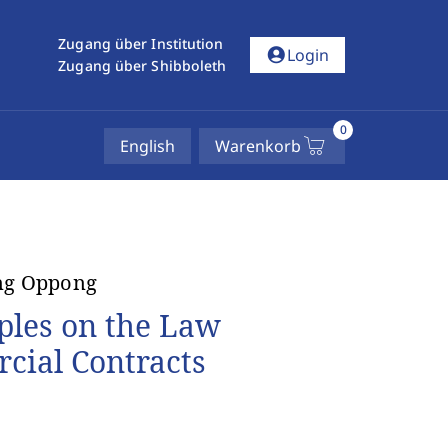
Zugang über Institution
account_circle
Login
Zugang über Shibboleth
0
English
Warenkorb
ng Oppong
ples on the Law
cial Contracts