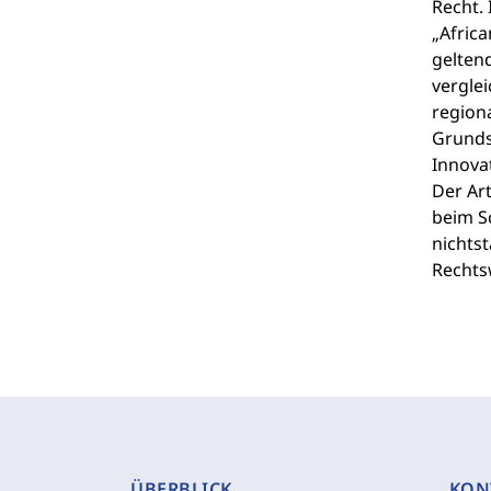
Recht. 
„Africa
gelten
verglei
region
Grunds
Innova
Der Ar
beim S
nichts
Rechts
ÜBERBLICK
KON