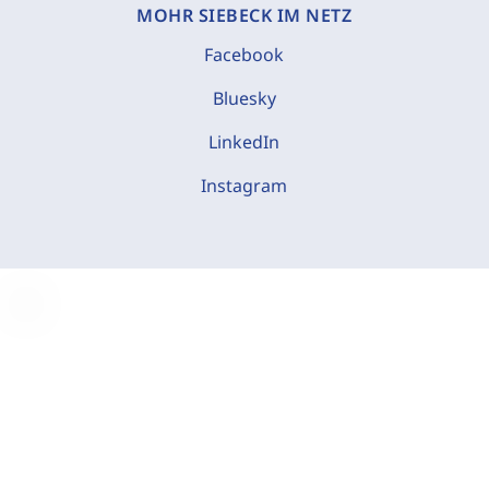
MOHR SIEBECK IM NETZ
Facebook
Bluesky
LinkedIn
Instagram
C
o
o
k
i