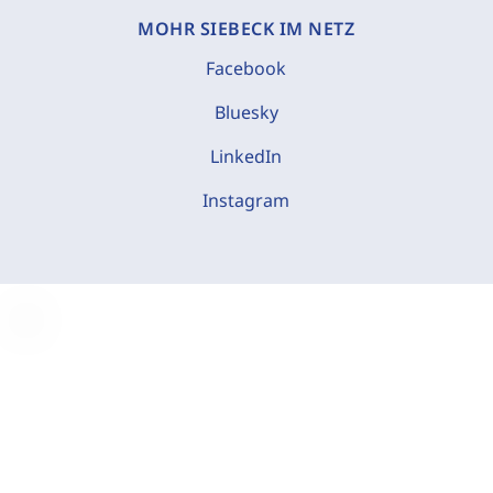
MOHR SIEBECK IM NETZ
Facebook
Bluesky
LinkedIn
Instagram
C
o
o
k
i