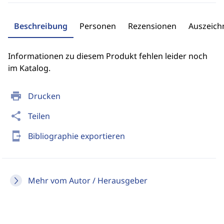
Beschreibung
Personen
Rezensionen
Auszeic
Informationen zu diesem Produkt fehlen leider noch
im Katalog.
print
Drucken
share
Teilen
send_to_mobile
Bibliographie exportieren
Mehr vom Autor / Herausgeber