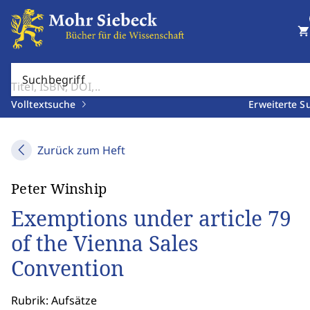
shopping_cart
Suchbegriff
Volltextsuche
Erweiterte S
Zurück zum Heft
Peter Winship
Exemptions under article 79
of the Vienna Sales
Convention
Rubrik: Aufsätze