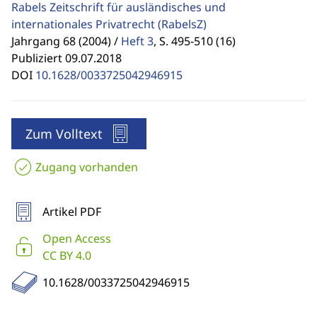
Rabels Zeitschrift für ausländisches und
internationales Privatrecht
(RabelsZ)
Jahrgang 68 (2004) /
Heft 3
,
S. 495-510 (16)
Publiziert 09.07.2018
DOI
10.1628/0033725042946915
Zum Volltext
Zugang vorhanden
Artikel PDF
Open Access
CC BY 4.0
10.1628/0033725042946915