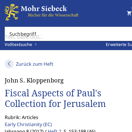
shopping_cart
Suchbegriff
Volltextsuche
Erweiterte S
Zurück zum Heft
John S. Kloppenborg
Fiscal Aspects of Paul's
Collection for Jerusalem
Rubrik: Articles
Early Christianity
(EC)
Jahrgang 8 (2017) /
Heft 2
,
S. 153-198 (46)