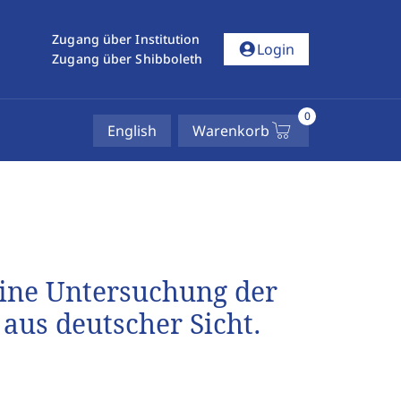
Zugang über Institution
account_circle
Login
Zugang über Shibboleth
0
English
Warenkorb
 Eine Untersuchung der
aus deutscher Sicht.