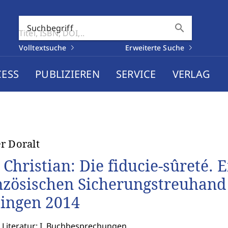
search
Suchbegriff
Volltextsuche
Erweiterte Suche
CESS
PUBLIZIEREN
SERVICE
VERLAG
r Doralt
, Christian: Die fiducie-sûreté.
nzösischen Sicherungstreuhand 
ingen 2014
 Literatur: I. Buchbesprechungen