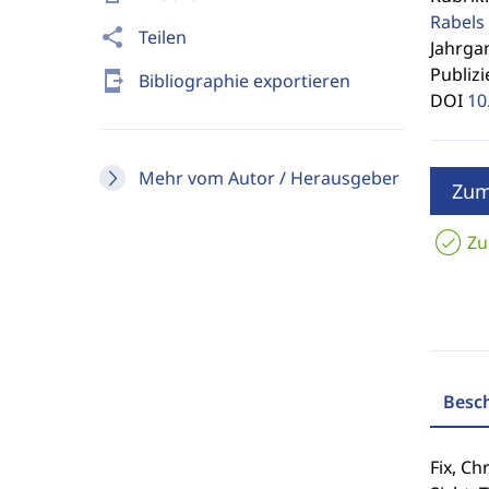
Rabels 
share
Teilen
Jahrgan
Publizi
send_to_mobile
Bibliographie exportieren
DOI
10
Mehr vom Autor / Herausgeber
Zum
Zu
Besc
Fix, Ch