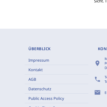
Sicht.
ÜBERBLICK
KON
M
Impressum
location_on
P
D
Kontakt
T
phone
AGB
T
Datenschutz
mail
E
Public Access Policy