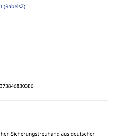
ht
(RabelsZ)
4373846830386
sischen Sicherungstreuhand aus deutscher