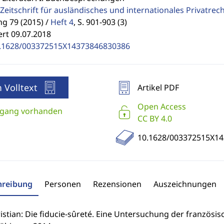
Zeitschrift für ausländisches und internationales Privatrec
g 79 (2015) /
Heft 4
,
S. 901-903 (3)
ert 09.07.2018
.1628/003372515X14373846830386
 Volltext
Artikel PDF
Open Access
gang vorhanden
CC BY 4.0
10.1628/003372515X1
hreibung
Personen
Rezensionen
Auszeichnungen
ristian: Die fiducie-sûreté. Eine Untersuchung der franzö