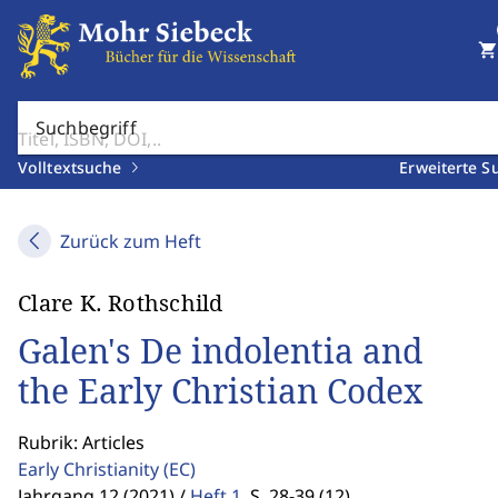
shopping_cart
Suchbegriff
Volltextsuche
Erweiterte S
Zurück zum Heft
Clare K. Rothschild
Galen's De indolentia and
the Early Christian Codex
Rubrik: Articles
Early Christianity
(EC)
Jahrgang 12 (2021) /
Heft 1
,
S. 28-39 (12)