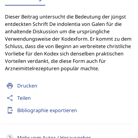
Dieser Beitrag untersucht die Bedeutung der jüngst
entdeckten Schrift De indolentia von Galen für die
anhaltende Diskussion um die ursprüngliche
Verwendungsweise der Kodexform. Er kommt zu dem
Schluss, dass die von Beginn an verbreitete christliche
Vorliebe für den Kodex sich denselben praktischen
Vorteilen verdankt, die diese Form auch für
Arzneimittelrezepturen populär machte.
print
Drucken
share
Teilen
send_to_mobile
Bibliographie exportieren
Mehr vom Autor / Herausgeber